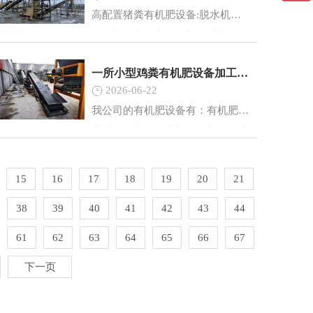
高配置猪粪有机肥设备:脱水机、
发酵翻堆机、半湿物料粉碎机、卧
式搅拌机、造粒机、烘干机、冷却
一所小型鸡粪有机肥设备加工厂需要多大的场地？
机、滚筒筛分机、包膜机、包装设
2026-06-22
备、皮带输送机等.
我公司的有机肥设备有：有机肥生
产线、有机肥翻抛机、有机肥粉碎
机、有机肥造粒机、有机肥烘干
机、有机肥冷却机、有机肥包装
15
16
17
18
19
20
21
机、自动配料机以及相关的有机肥
38
39
40
41
42
43
44
机械配套设备。
61
62
63
64
65
66
67
下一页