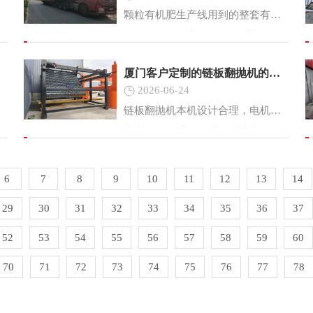
颗粒有机肥生产线用到的整套有机
肥设备 有机肥发酵翻抛机、
铲车料仓、有机肥粉碎机、滚筒筛
厦门客户定制的链板翻抛机的设计特点介绍
分机、有机肥搅拌机、有机肥造粒
2026-06-24
机、圆盘造粒机、烘干机、冷却
链板翻抛机本机设计合理，电机耗
机、颗粒筛分机、自动定量包装机
电少，传动采用硬齿面减速机，噪
等设备。
音小，效率高。关键部位如：链条
采用进口零部件， 经久耐用。升
6
7
8
9
10
11
12
13
14
降采用油压装置，翻堆深度可以达
29
30
31
32
33
34
35
36
37
到1.8-2.0米深。物料的垂直提升高
度可以达到2
52
53
54
55
56
57
58
59
60
70
71
72
73
74
75
76
77
78