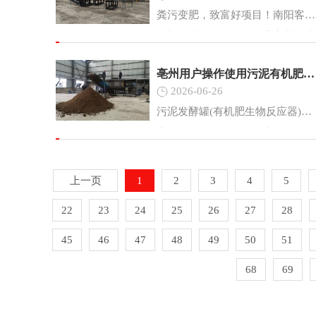
粪污变肥，致富好项目！南阳客户
有机肥成套设备现场免费安装，生
产有机肥技术指导。全自动颗粒有
亳州用户操作使用污泥有机肥生物反应器的注意事项
机肥整套生产线，一站式解决原料
2026-06-26
处理、发酵、造粒、烘干、包装全
污泥发酵罐(有机肥生物反应器)生
流程作业。
产原理:将所需发酵的物料按照碳
氮比、碳磷比、碳钾比、PH值、
水分、菌种集中用一条密封的输送
上一页
1
2
3
4
5
机输送到发酵罐内。然后迅速加温
22
23
24
25
26
27
28
搅拌，杀死有机物内的致病菌及杂
草种子。温度上升到
45
46
47
48
49
50
51
68
69